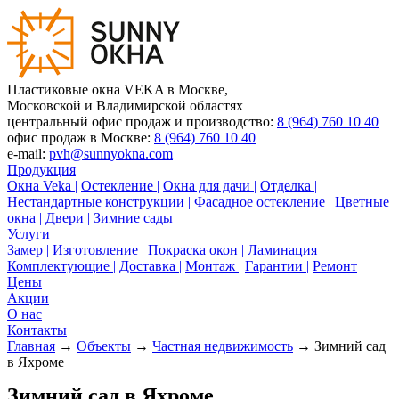
Пластиковые окна VEKA в Москве,
Московской и Владимирской областях
центральный офис продаж и производство:
8 (964) 760 10 40
офис продаж в Москве:
8 (964) 760 10 40
e-mail:
pvh@sunnyokna.com
Продукция
Окна Veka |
Остекление |
Окна для дачи |
Отделка |
Нестандартные конструкции |
Фасадное остекление |
Цветные
окна |
Двери |
Зимние сады
Услуги
Замер |
Изготовление |
Покраска окон |
Ламинация |
Комплектующие |
Доставка |
Монтаж |
Гарантии |
Ремонт
Цены
Акции
О нас
Контакты
Главная
→
Объекты
→
Частная недвижимость
→ Зимний сад
в Яхроме
Зимний сад в Яхроме