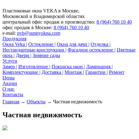
Пластиковые окна VEKA в Москве,
Московской и Владимирской областях
центральный офис продаж и производство:
8 (964) 760 10 40
офис продаж в Москве:
8 (964) 760 10 40
e-mail:
pvh@sunnyokna.com
Продукция
Окна Veka |
Остекление |
Окна для дачи |
Отделка |
Нестандартные конструкции |
Фасадное остекление |
Цветные
окна |
Двери |
Зимние сады
Услуги
Замер |
Изготовление |
Покраска окон |
Ламинация |
Комплектующие |
Доставка |
Монтаж |
Гарантии |
Ремонт
Цены
Акции
О нас
Контакты
Главная
→
Объекты
→ Частная недвижимость
Частная недвижимость