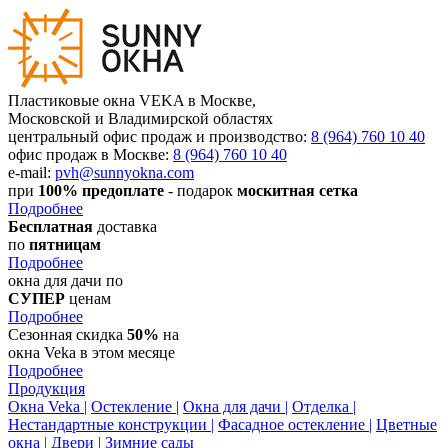
Пластиковые окна VEKA в Москве,
Московской и Владимирской областях
центральный офис продаж и производство:
8 (964) 760 10 40
офис продаж в Москве:
8 (964) 760 10 40
e-mail:
pvh@sunnyokna.com
при
100% предоплате
- подарок
москитная сетка
Подробнее
Бесплатная
доставка
по
пятницам
Подробнее
окна для дачи по
СУПЕР
ценам
Подробнее
Сезонная скидка
50%
на
окна Veka в этом месяце
Подробнее
Продукция
Окна Veka |
Остекление |
Окна для дачи |
Отделка |
Нестандартные конструкции |
Фасадное остекление |
Цветные
окна |
Двери |
Зимние сады