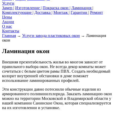
Услуги
Замер |
Изготовление |
Покраска окон |
Ламинация |
Комплектующие |
Доставка |
Монтаж |
Гарантии |
Ремонт
Цены
Акции
О нас
Контакты
Главная
→
Услуги завода пластиковых окон
→ Ламинация
окон
Ламинация окон
Внешняя презентабельность жилья во многом зависит от
правильного выбора окон. Не всегда декор комнаты может
сочетаться с белым цветом рамы ПВХ. Создать необходимый
колорит внутренней обстановки в доме поможет
использование ламинированных профилей.
Эти конструкции давно потеснили обычные изделия из
армированного поливинилхлорида. Заказать ламинацию окон
можно на территории Московской и Владимирской области у
нашей компании Санинские Окна, которая специализируется
на их изготовлении и установке.