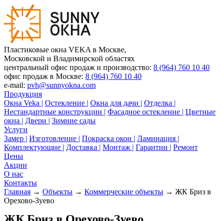
Пластиковые окна VEKA в Москве,
Московской и Владимирской областях
центральный офис продаж и производство:
8 (964) 760 10 40
офис продаж в Москве:
8 (964) 760 10 40
e-mail:
pvh@sunnyokna.com
Продукция
Окна Veka |
Остекление |
Окна для дачи |
Отделка |
Нестандартные конструкции |
Фасадное остекление |
Цветные
окна |
Двери |
Зимние сады
Услуги
Замер |
Изготовление |
Покраска окон |
Ламинация |
Комплектующие |
Доставка |
Монтаж |
Гарантии |
Ремонт
Цены
Акции
О нас
Контакты
Главная
→
Объекты
→
Коммерческие объекты
→ ЖК Бриз в
Орехово-Зуево
ЖК Бриз в Орехово-Зуево